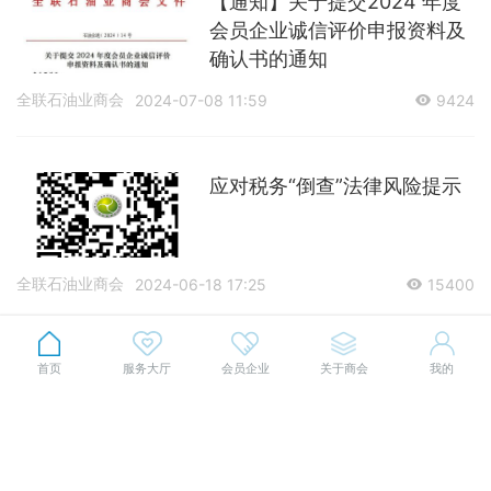
【通知】关于提交2024 年度
会员企业诚信评价申报资料及
确认书的通知
全联石油业商会
2024-07-08 11:59
9424
应对税务“倒查”法律风险提示
全联石油业商会
2024-06-18 17:25
15400
【会议通知】关于召开全联石
首页
服务大厅
会员企业
关于商会
我的
油业商会工程分会成立大会的
通知
全联石油业商会
2024-05-31 17:01
9106