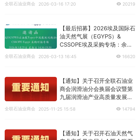
全联石油业商会
2026-03-16 17:20
20219
【最后招募】2026埃及国际石
油天然气展（EGYPS）&
CSSOPE埃及采购专场：余位
告急，抢占非洲能源市场先
全联石油业商会
2026-03-13 16:45
16620
机！
【通知】关于召开全联石油业
商会润滑油分会换届会议暨第
九届润滑油产业高质量发展大
会的预通知
全联石油业商会
2025-11-25 15:58
14794
【通知】关于召开石油天然气