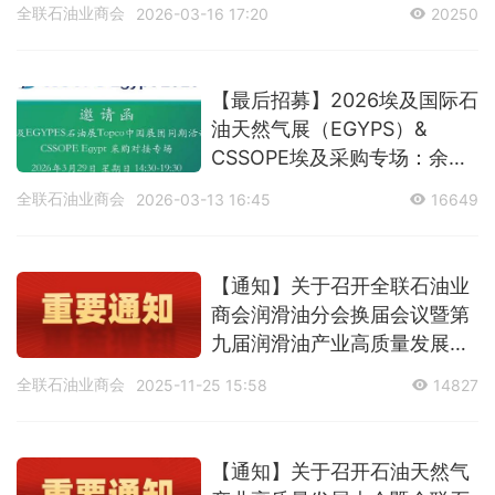
全联石油业商会
2026-03-16 17:20
20250
【最后招募】2026埃及国际石
油天然气展（EGYPS）&
CSSOPE埃及采购专场：余位
告急，抢占非洲能源市场先
全联石油业商会
2026-03-13 16:45
16649
机！
【通知】关于召开全联石油业
商会润滑油分会换届会议暨第
九届润滑油产业高质量发展大
会的预通知
全联石油业商会
2025-11-25 15:58
14827
【通知】关于召开石油天然气