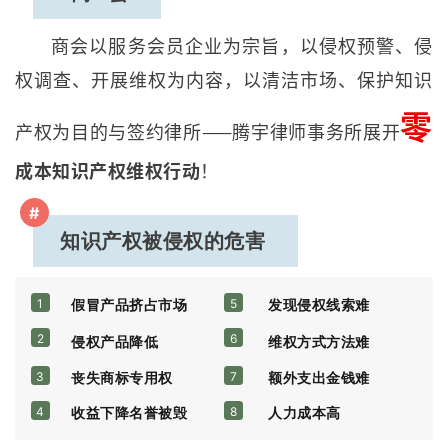
商会以服务会员企业为宗旨，以侵权预警、侵
权调查、开展维权为内容，以清洁市场、保护知识
零
产权为目的与签约律所——腾宇律师事务所展开
成本知识产权维权行动
！
#
知识产权被侵权的危害
1
假冒产品挤占市场
5
发现侵权线索难
2
6
侵权产品降低
维权方式方法难
3
丧失商标专用权
7
额外支出金钱难
4
收益下降
名誉被毁
8
人力成本高